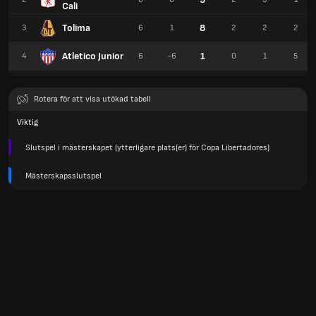
Cali
Tolima
8
3
6
1
2
2
2
Atletico Junior
1
4
6
-6
0
1
5
Rotera för att visa utökad tabell
Viktig
Slutspel i mästerskapet (ytterligare plats(er) för Copa Libertadores)
Mästerskapsslutspel