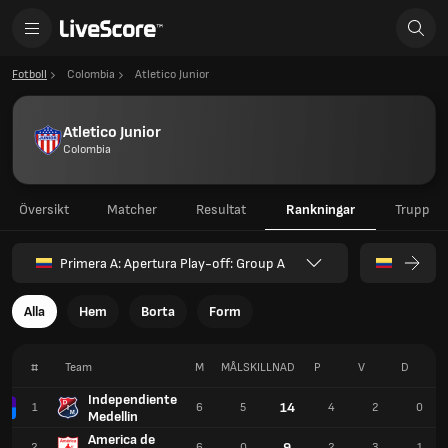
Fotboll
Colombia
Atletico Junior
Atletico Junior
Colombia
Översikt
Matcher
Resultat
Rankningar
Trupp
Primera A: Apertura Play-off: Group A
Alla
Hem
Borta
Form
#
Team
M
MÅLSKILLNAD
P
V
D
Independiente
14
1
6
5
4
2
0
Medellin
America de
9
2
6
0
2
3
1