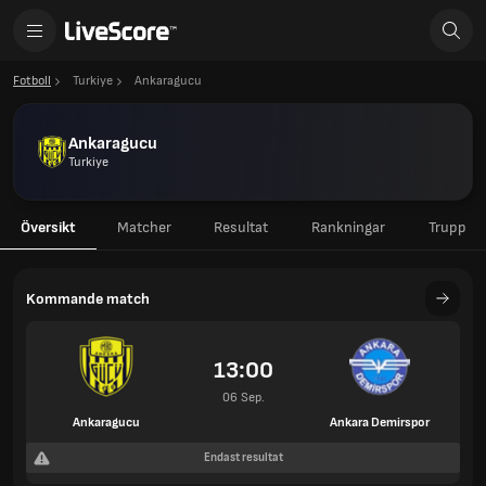
Fotboll
Turkiye
Ankaragucu
Ankaragucu
Turkiye
Översikt
Matcher
Resultat
Rankningar
Trupp
Kommande match
13:00
06 Sep.
Ankaragucu
Ankara Demirspor
Endast resultat