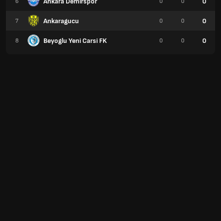
Ankara Demirspor
0
6
0
0
Ankaragucu
0
7
0
0
Beyoglu Yeni Carsi FK
0
8
0
0