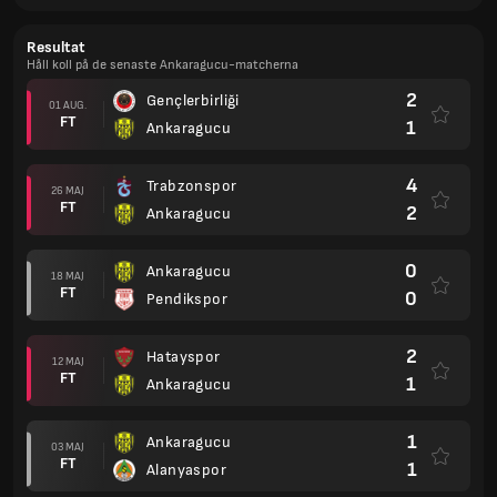
Resultat
Håll koll på de senaste Ankaragucu-matcherna
2
Gençlerbirliği
01 AUG.
FT
1
Ankaragucu
4
Trabzonspor
26 MAJ
FT
2
Ankaragucu
0
Ankaragucu
18 MAJ
FT
0
Pendikspor
2
Hatayspor
12 MAJ
FT
1
Ankaragucu
1
Ankaragucu
03 MAJ
FT
1
Alanyaspor