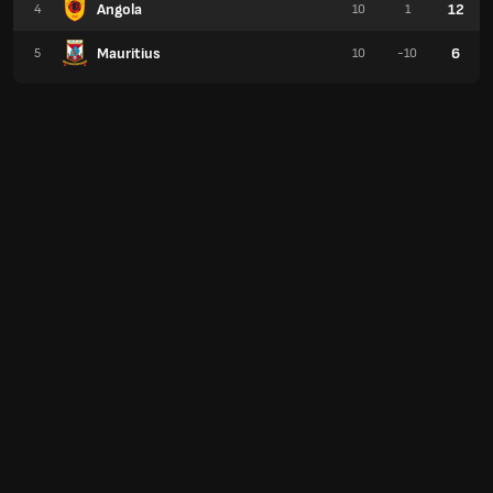
Angola
12
4
10
1
Mauritius
6
5
10
-10