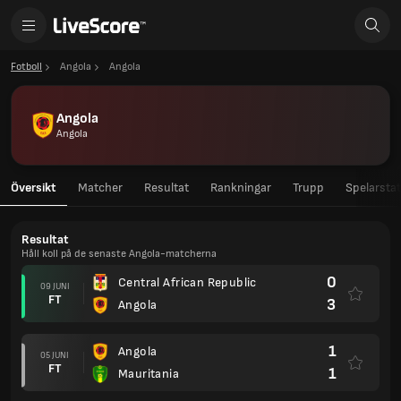
Fotboll
Angola
Angola
Angola
Angola
Översikt
Matcher
Resultat
Rankningar
Trupp
Spelarstat
Resultat
Håll koll på de senaste Angola-matcherna
0
Central African Republic
09 JUNI
FT
3
Angola
1
Angola
05 JUNI
FT
1
Mauritania