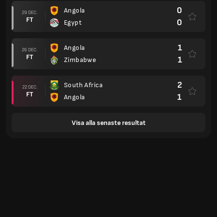
0
Angola
29 DEC.
FT
0
Egypt
1
Angola
26 DEC.
FT
1
Zimbabwe
2
South Africa
22 DEC.
FT
1
Angola
Visa alla senaste resultat