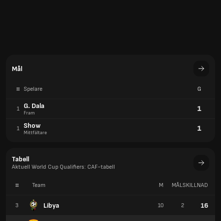
Mål
#
Spelare
G
G. Dala
1
1
Fram
Show
1
1
Mittfältare
Tabell
Aktuell World Cup Qualifiers: CAF-tabell
#
Team
M
MÅLSKILLNAD
P
Libya
16
3
10
2