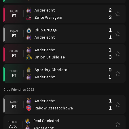
2
Anderlecht
18 JAN.
FT
3
Zulte Waregem
1
Club Brugge
15 JAN.
FT
1
Anderlecht
1
Anderlecht
08 JAN.
FT
3
Union St.Gilloise
0
Sporting Charleroi
26 DEC.
FT
1
Anderlecht
Club Friendlies 2022
1
Anderlecht
14 DEC.
FT
1
Rakow Czestochowa
Real Sociedad
10 DEC.
Avb.
Anderlecht