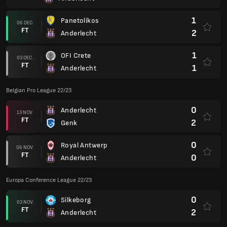
1
Panetolikos
06 DEC.
FT
2
Anderlecht
1
OFI Crete
03 DEC.
FT
1
Anderlecht
Belgian Pro League 22/23
0
Anderlecht
13 NOV.
FT
2
Genk
0
Royal Antwerp
06 NOV.
FT
0
Anderlecht
Europa Conference League 22/23
0
Silkeborg
03 NOV.
FT
2
Anderlecht