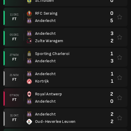
0
St.Truiden
0
RFC Seraing
11 DEC.
FT
5
Anderlecht
3
Anderlecht
05 DEC.
FT
2
Zulte Waregem
1
Sporting Charleroi
27 NOV.
FT
3
Anderlecht
1
Anderlecht
21 NOV.
FT
1
Kortrijk
2
Royal Antwerp
07 NOV.
FT
0
Anderlecht
2
Anderlecht
31 OKT.
FT
2
Oud-Heverlee Leuven