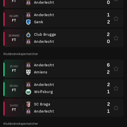
FT
0
Anderlecht
1
Anderlecht
06 APR.
FT
2
Genk
2
Club Brugge
30 MARS
FT
0
Anderlecht
Klubbvänskapsmatcher
6
Anderlecht
21 JULI
FT
2
Amiens
2
Anderlecht
20 JULI
FT
1
Wolfsburg
2
SC Braga
14 JULI
FT
1
Anderlecht
Klubbvänskapsmatcher