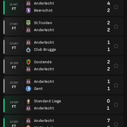
4
Anderlecht
24 OKT.
FT
2
Beerschot
2
St.Truiden
17 OKT.
FT
2
Anderlecht
1
Anderlecht
03 OKT.
FT
1
Club Brugge
2
Oostende
26 SEP.
FT
2
Anderlecht
1
Anderlecht
23 SEP.
FT
1
Gent
0
Standard Liege
19 SEP.
FT
1
Anderlecht
7
Anderlecht
12 SEP.
FT