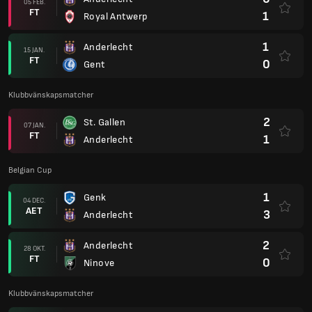
05 FEB.
FT
1
Royal Antwerp
1
Anderlecht
15 JAN.
FT
0
Gent
Klubbvänskapsmatcher
2
St. Gallen
07 JAN.
FT
1
Anderlecht
Belgian Cup
1
Genk
04 DEC.
AET
3
Anderlecht
2
Anderlecht
28 OKT.
FT
0
Ninove
Klubbvänskapsmatcher