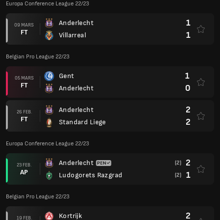
Europa Conference League 22/23
1
Anderlecht
09 MARS
FT
1
Villarreal
Belgian Pro League 22/23
1
Gent
05 MARS
FT
0
Anderlecht
2
Anderlecht
26 FEB.
FT
2
Standard Liege
Europa Conference League 22/23
2
Anderlecht
(2)
23 FEB.
AP
1
Ludogorets Razgrad
(2)
Belgian Pro League 22/23
2
Kortrijk
19 FEB.