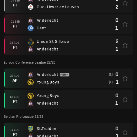
04 SEP.
FT
2
Oud-Heverlee Leuven
0
Anderlecht
01 SEP.
FT
1
Gent
2
Union St.Gilloise
28 AUG.
FT
1
Anderlecht
Europa Conference League 22/23
0
Anderlecht
(1)
25 AUG.
AP
1
Young Boys
(1)
0
Young Boys
18 AUG.
FT
1
Anderlecht
Belgian Pro League 22/23
0
St.Truiden
14 AUG.
FT
3
Anderlecht