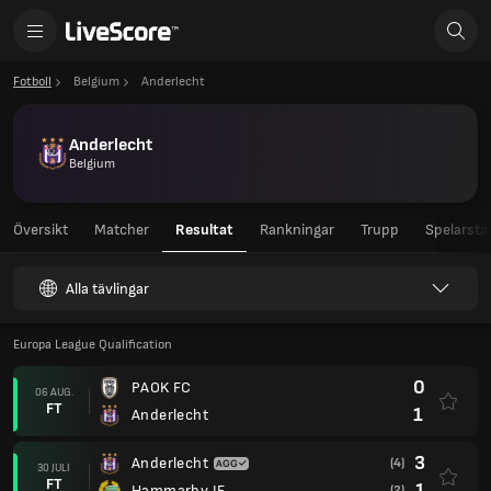
Fotboll
Belgium
Anderlecht
Anderlecht
Belgium
Översikt
Matcher
Resultat
Rankningar
Trupp
Spelarstat
Alla tävlingar
Europa League Qualification
0
PAOK FC
06 AUG.
FT
1
Anderlecht
3
Anderlecht
(4)
30 JULI
FT
1
Hammarby IF
(2)