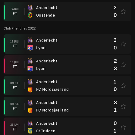
2
Anderlecht
24 JULI
FT
0
Oostende
Club Friendlies 2022
3
Anderlecht
16 JULI
FT
0
Lyon
2
Anderlecht
16 JULI
FT
3
Lyon
1
Anderlecht
09 JULI
FT
0
FC Nordsjaelland
3
Anderlecht
09 JULI
FT
1
FC Nordsjaelland
0
Anderlecht
25 JUNI
FT
1
St.Truiden