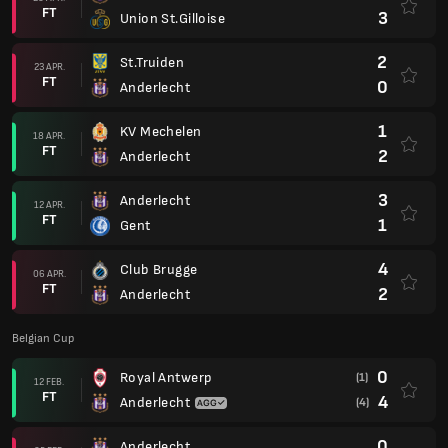
FT
3
Union St.Gilloise
2
St.Truiden
23 APR.
FT
0
Anderlecht
1
KV Mechelen
18 APR.
FT
2
Anderlecht
3
Anderlecht
12 APR.
FT
1
Gent
4
Club Brugge
06 APR.
FT
2
Anderlecht
Belgian Cup
0
Royal Antwerp
(1)
12 FEB.
FT
4
Anderlecht
(4)
0
Anderlecht