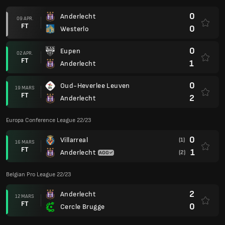
0
Anderlecht
09 APR.
FT
0
Westerlo
0
Eupen
02 APR.
FT
1
Anderlecht
0
Oud-Heverlee Leuven
19 MARS
FT
2
Anderlecht
Europa Conference League 22/23
0
Villarreal
(1)
16 MARS
FT
1
Anderlecht
(2)
Belgian Pro League 22/23
2
Anderlecht
12 MARS
FT
0
Cercle Brugge