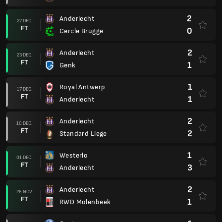
2
Anderlecht
27 DEC.
FT
0
Cercle Brugge
2
Anderlecht
23 DEC.
FT
1
Genk
1
Royal Antwerp
17 DEC.
FT
1
Anderlecht
2
Anderlecht
10 DEC.
FT
2
Standard Liege
1
Westerlo
01 DEC.
FT
3
Anderlecht
2
Anderlecht
26 NOV.
FT
1
RWD Molenbeek