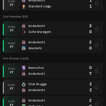
1
Anderlecht
16 JAN.
FT
1
Standard Liege
Club Friendlies 2022
3
Anderlecht
09 JAN.
FT
0
Zulte Waregem
2
Anderlecht
09 JAN.
FT
0
Westerlo
First Division A 21/22
0
Beerschot
27 DEC.
FT
7
Anderlecht
2
Club Brugge
19 DEC.
FT
2
Anderlecht
2
Anderlecht
14 DEC.
FT