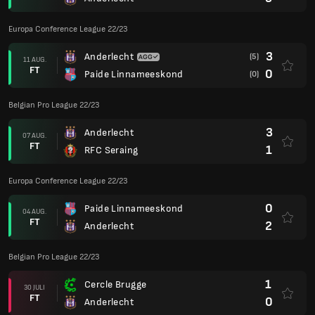
Europa Conference League 22/23
3
Anderlecht
(5)
11 AUG.
FT
0
Paide Linnameeskond
(0)
Belgian Pro League 22/23
3
Anderlecht
07 AUG.
FT
1
RFC Seraing
Europa Conference League 22/23
0
Paide Linnameeskond
04 AUG.
FT
2
Anderlecht
Belgian Pro League 22/23
1
Cercle Brugge
30 JULI
FT
0
Anderlecht