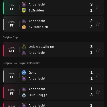
3
Anderlecht
21 MAJ
FT
1
St.Truiden
2
Anderlecht
17 MAJ
FT
2
KV Mechelen
Belgian Cup
3
Union St.Gilloise
14 MAJ
AET
1
Anderlecht
Belgian Pro League 2025/2026
1
Gent
10 MAJ
FT
1
Anderlecht
1
Anderlecht
03 MAJ
FT
3
Club Brugge
1
Anderlecht
26 APR.