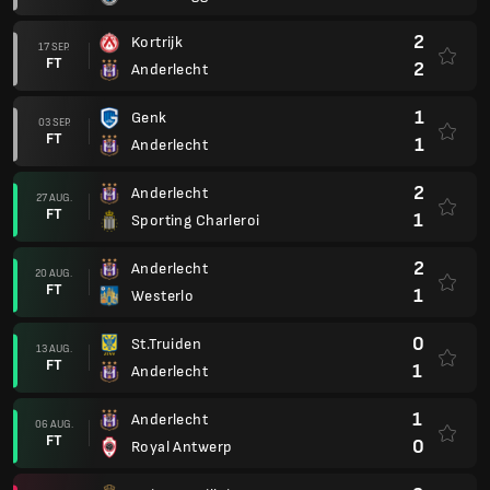
2
Kortrijk
17 SEP.
FT
2
Anderlecht
1
Genk
03 SEP.
FT
1
Anderlecht
2
Anderlecht
27 AUG.
FT
1
Sporting Charleroi
2
Anderlecht
20 AUG.
FT
1
Westerlo
0
St.Truiden
13 AUG.
FT
1
Anderlecht
1
Anderlecht
06 AUG.
FT
0
Royal Antwerp