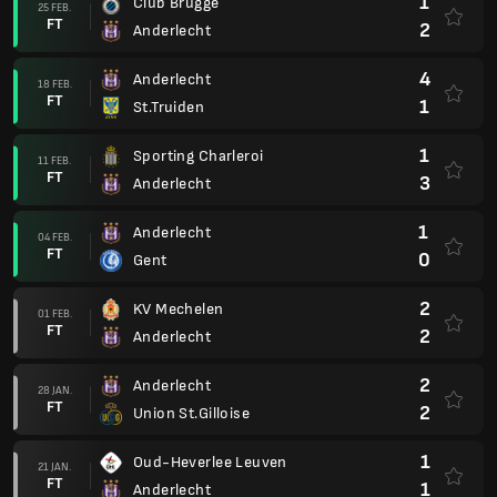
1
Club Brugge
25 FEB.
FT
2
Anderlecht
4
Anderlecht
18 FEB.
FT
1
St.Truiden
1
Sporting Charleroi
11 FEB.
FT
3
Anderlecht
1
Anderlecht
04 FEB.
FT
0
Gent
2
KV Mechelen
01 FEB.
FT
2
Anderlecht
2
Anderlecht
28 JAN.
FT
2
Union St.Gilloise
1
Oud-Heverlee Leuven
21 JAN.
FT
1
Anderlecht