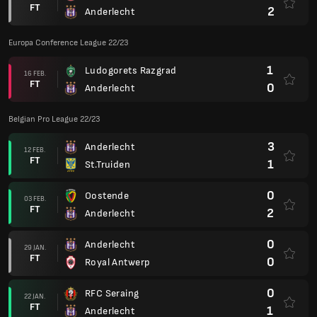
FT
2
Anderlecht
Europa Conference League 22/23
1
Ludogorets Razgrad
16 FEB.
FT
0
Anderlecht
Belgian Pro League 22/23
3
Anderlecht
12 FEB.
FT
1
St.Truiden
0
Oostende
03 FEB.
FT
2
Anderlecht
0
Anderlecht
29 JAN.
FT
0
Royal Antwerp
0
RFC Seraing
22 JAN.
FT
1
Anderlecht