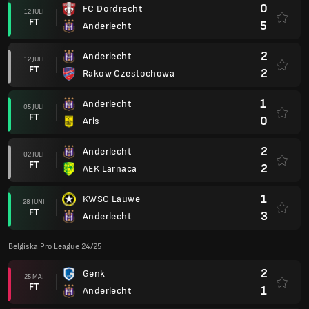
0
FC Dordrecht
12 JULI
FT
5
Anderlecht
2
Anderlecht
12 JULI
FT
2
Rakow Czestochowa
1
Anderlecht
05 JULI
FT
0
Aris
2
Anderlecht
02 JULI
FT
2
AEK Larnaca
1
KWSC Lauwe
28 JUNI
FT
3
Anderlecht
Belgiska Pro League 24/25
2
Genk
25 MAJ
FT
1
Anderlecht