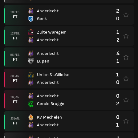
2
Anderlecht
20 FEB.
FT
0
Genk
1
Zulte Waregem
12 FEB.
FT
2
Anderlecht
4
Anderlecht
06 FEB.
FT
1
Eupen
1
Union St.Gilloise
30 JAN.
FT
0
Anderlecht
0
Anderlecht
26 JAN.
FT
2
Cercle Brugge
0
KV Mechelen
23 JAN.
FT
1
Anderlecht