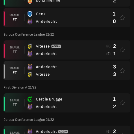
2
KV Mechelen
1
Genk
29 AUG.
FT
0
Anderlecht
Europa Conference League 21/22
2
Vitesse
(5)
26 AUG.
FT
1
Anderlecht
(4)
3
Anderlecht
19 AUG.
FT
3
Vitesse
First Division A 21/22
1
Cercle Brugge
15 AUG.
FT
2
Anderlecht
Europa Conference League 21/22
2
Anderlecht
(5)
12 AUG.