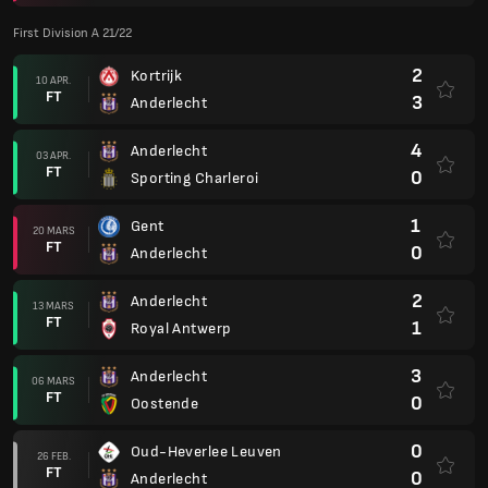
First Division A 21/22
2
Kortrijk
10 APR.
FT
3
Anderlecht
4
Anderlecht
03 APR.
FT
0
Sporting Charleroi
1
Gent
20 MARS
FT
0
Anderlecht
2
Anderlecht
13 MARS
FT
1
Royal Antwerp
3
Anderlecht
06 MARS
FT
0
Oostende
0
Oud-Heverlee Leuven
26 FEB.
FT
0
Anderlecht