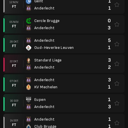
1
Gent
12 NOV.
FT
1
Anderlecht
0
Cercle Brugge
05 NOV.
FT
3
Anderlecht
5
Anderlecht
28 OKT.
FT
1
Oud-Heverlee Leuven
3
Standard Liege
22 OKT.
FT
2
Anderlecht
3
Anderlecht
07 OKT.
FT
1
KV Mechelen
1
Eupen
30 SEP.
FT
3
Anderlecht
1
Anderlecht
24 SEP.
FT
1
Club Brugge