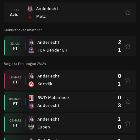
Anderlecht
21 JULI
Avb.
Metz
Klubbvänskapsmatcher
2
Anderlecht
29 JUNI
FT
1
FCV Dender EH
Belgiska Pro League 23/24
0
Anderlecht
16 MARS
FT
1
Kortrijk
0
RWD Molenbeek
09 MARS
FT
3
Anderlecht
1
Anderlecht
03 MARS
FT
0
Eupen