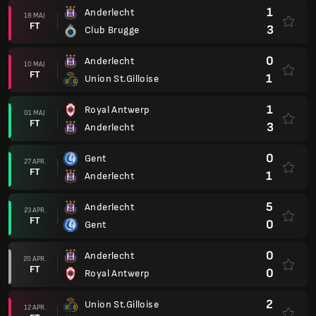
1
Anderlecht
18 MAJ
FT
3
Club Brugge
0
Anderlecht
10 MAJ
FT
1
Union St.Gilloise
1
Royal Antwerp
01 MAJ
FT
3
Anderlecht
0
Gent
27 APR.
FT
1
Anderlecht
5
Anderlecht
23 APR.
FT
0
Gent
0
Anderlecht
20 APR.
FT
0
Royal Antwerp
2
Union St.Gilloise
12 APR.