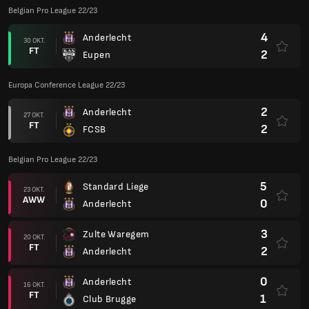
Belgian Pro League 22/23
4
Anderlecht
30 OKT.
FT
2
Eupen
Europa Conference League 22/23
2
Anderlecht
27 OKT.
FT
2
FCSB
Belgian Pro League 22/23
5
Standard Liege
23 OKT.
AWW
0
Anderlecht
3
Zulte Waregem
20 OKT.
FT
2
Anderlecht
0
Anderlecht
16 OKT.
FT
1
Club Brugge