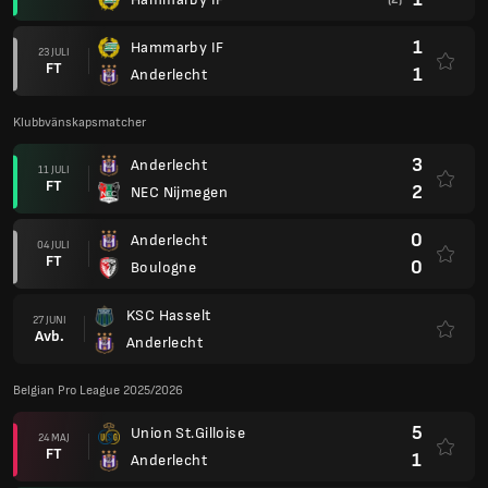
1
Hammarby IF
23 JULI
FT
1
Anderlecht
Klubbvänskapsmatcher
3
Anderlecht
11 JULI
FT
2
NEC Nijmegen
0
Anderlecht
04 JULI
FT
0
Boulogne
KSC Hasselt
27 JUNI
Avb.
Anderlecht
Belgian Pro League 2025/2026
5
Union St.Gilloise
24 MAJ
FT
1
Anderlecht