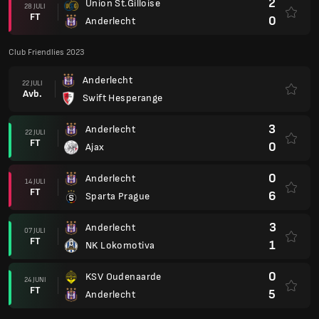
2
Union St.Gilloise
28 JULI
FT
0
Anderlecht
Club Friendlies 2023
Anderlecht
22 JULI
Avb.
Swift Hesperange
3
Anderlecht
22 JULI
FT
0
Ajax
0
Anderlecht
14 JULI
FT
6
Sparta Prague
3
Anderlecht
07 JULI
FT
1
NK Lokomotiva
0
KSV Oudenaarde
24 JUNI
FT
5
Anderlecht