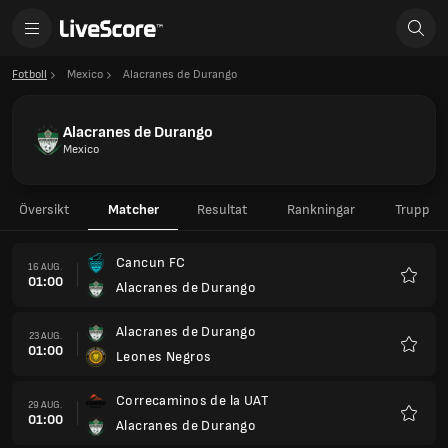
Fotboll
Mexico
Alacranes de Durango
Alacranes de Durango
Mexico
Översikt
Matcher
Resultat
Rankningar
Trupp
Cancun FC
16 AUG.
01:00
Alacranes de Durango
Favorit
Alacranes de Durango
23 AUG.
01:00
Leones Negros
Favorit
Correcaminos de la UAT
29 AUG.
01:00
Alacranes de Durango
Favorit