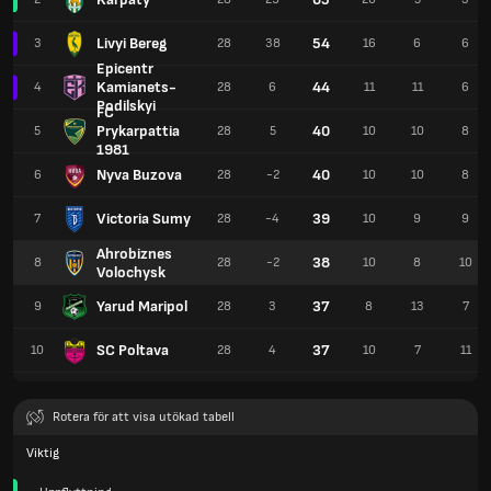
Livyi Bereg
54
3
28
38
16
6
6
Epicentr
Kamianets-
44
4
28
6
11
11
6
Podilskyi
FC
Prykarpattia
40
5
28
5
10
10
8
1981
Nyva Buzova
40
6
28
-2
10
10
8
Victoria Sumy
39
7
28
-4
10
9
9
Ahrobiznes
38
8
28
-2
10
8
10
Volochysk
Yarud Maripol
37
9
28
3
8
13
7
SC Poltava
37
10
28
4
10
7
11
Rotera för att visa utökad tabell
Viktig