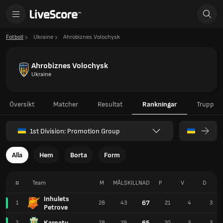
Fotboll
Ukraine
Ahrobiznes Volochysk
Ahrobiznes Volochysk
Ukraine
Översikt
Matcher
Resultat
Rankningar
Trupp
1st Division: Promotion Group
Alla
Hem
Borta
Form
#
Team
M
MÅLSKILLNAD
P
V
D
Inhulets
67
1
28
43
21
4
3
Petrove
Karpaty
65
2
28
29
20
5
3