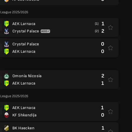
 League 2025/2026
1
AEK Larnaca
(1)
2
Crystal Palace
(2)
0
Crystal Palace
0
AEK Larnaca
2
Omonia Nicosia
1
AEK Larnaca
 League 2025/2026
1
AEK Larnaca
0
KF Shkendija
1
BK Haecken