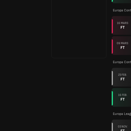
Europa Con
16 MARS
FT
09 MARS
FT
Europa Con
23 FEB.
FT
16 FEB.
FT
Europa Leag
03 NOV.
FT