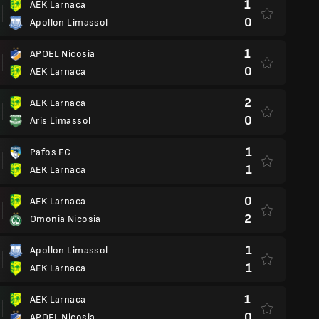
1
AEK Larnaca
0
Apollon Limassol
1
APOEL Nicosia
0
AEK Larnaca
2
AEK Larnaca
0
Aris Limassol
1
Pafos FC
1
AEK Larnaca
0
AEK Larnaca
2
Omonia Nicosia
1
Apollon Limassol
1
AEK Larnaca
1
AEK Larnaca
0
APOEL Nicosia