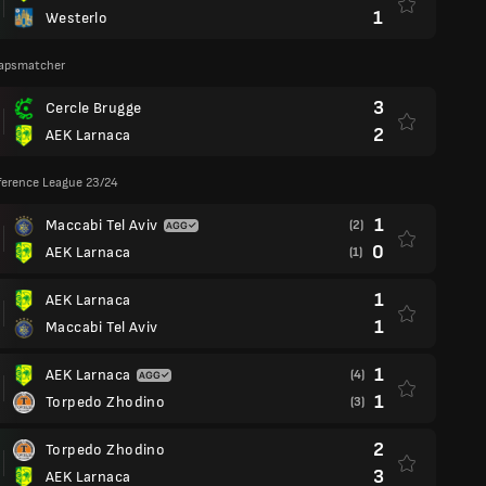
1
Westerlo
apsmatcher
3
Cercle Brugge
2
AEK Larnaca
ference League 23/24
1
Maccabi Tel Aviv
(2)
0
AEK Larnaca
(1)
1
AEK Larnaca
1
Maccabi Tel Aviv
1
AEK Larnaca
(4)
1
Torpedo Zhodino
(3)
2
Torpedo Zhodino
3
AEK Larnaca