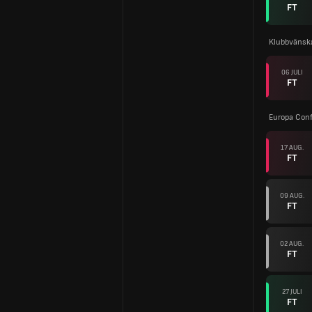
FT
Klubbvänsk
06 JULI
FT
Europa Con
17 AUG.
FT
09 AUG.
FT
02 AUG.
FT
27 JULI
FT