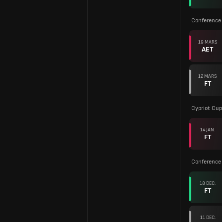
Conference
19 MARS
AET
12 MARS
FT
Cypriot Cup
14 JAN.
FT
Conference
18 DEC.
FT
11 DEC.