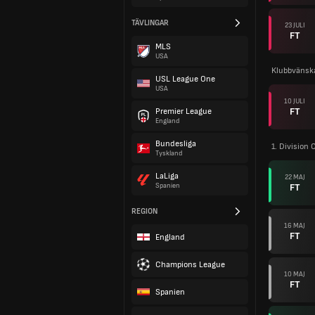
TÄVLINGAR
23 JULI
FT
MLS
USA
Klubbvänsk
USL League One
USA
10 JULI
FT
Premier League
England
Bundesliga
1. Division
Tyskland
LaLiga
22 MAJ
FT
Spanien
REGION
16 MAJ
FT
England
Champions League
10 MAJ
FT
Spanien