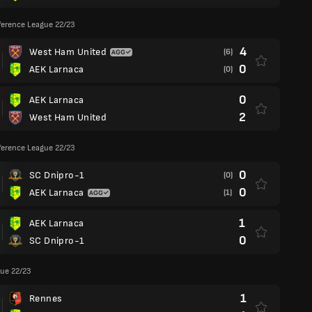
ference League 22/23
4
West Ham United
(6)
0
AEK Larnaca
(0)
0
AEK Larnaca
2
West Ham United
ference League 22/23
0
SC Dnipro-1
(0)
0
AEK Larnaca
(1)
1
AEK Larnaca
0
SC Dnipro-1
ue 22/23
1
Rennes