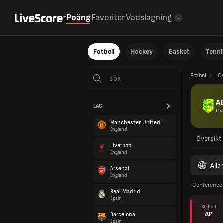
Poäng
Favoriter
Vadslagning
Fotboll
Hockey
Basket
Tenni
Fotboll
C
A
LAG
Cy
Manchester United
England
Översikt
Liverpool
England
Alla
Arsenal
England
Conference 
Real Madrid
Spain
30 JULI
AP
Barcelona
Spain