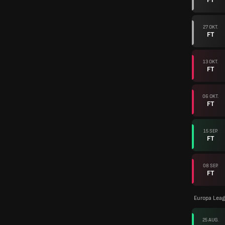
27 OKT.
FT
13 OKT.
FT
06 OKT.
FT
15 SEP.
FT
08 SEP.
FT
Europa Leag
25 AUG.