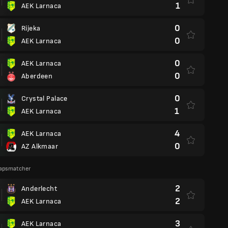
1
AEK Larnaca
0
Rijeka
0
AEK Larnaca
0
AEK Larnaca
0
Aberdeen
0
Crystal Palace
1
AEK Larnaca
4
AEK Larnaca
0
AZ Alkmaar
apsmatcher
2
Anderlecht
2
AEK Larnaca
3
AEK Larnaca