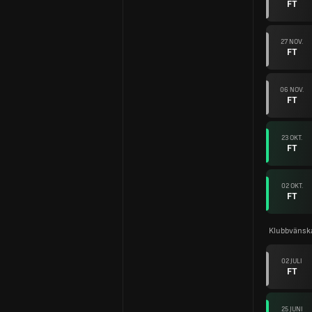
FT
27 NOV.
FT
06 NOV.
FT
23 OKT.
FT
02 OKT.
FT
Klubbvänsk
02 JULI
FT
25 JUNI