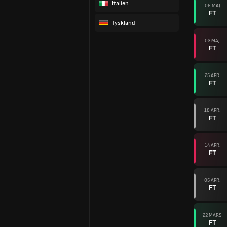
Italien
06 MAJ
FT
Tyskland
03 MAJ
FT
25 APR.
FT
18 APR.
FT
14 APR.
FT
05 APR.
FT
22 MARS
FT