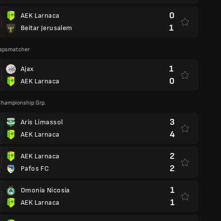
0
AEK Larnaca
1
Beitar Jerusalem
apsmatcher
1
Ajax
0
AEK Larnaca
 Championship Grp.
3
Aris Limassol
4
AEK Larnaca
2
AEK Larnaca
2
Pafos FC
1
Omonia Nicosia
1
AEK Larnaca