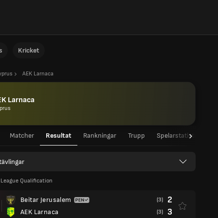
s
Kricket
yprus
AEK Larnaca
EK Larnaca
prus
Matcher
Resultat
Rankningar
Trupp
Spelarstatistik
La
 tävlingar
League Qualification
2
Beitar Jerusalem
(3)
3
AEK Larnaca
(3)