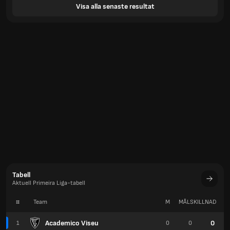
Visa alla senaste resultat
Tabell
Aktuell Primeira Liga-tabell
#
Team
M
MÅLSKILLNAD
P
Academico Viseu
0
1
0
0