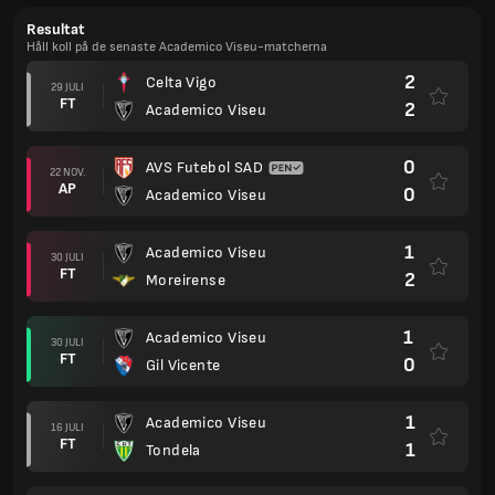
Resultat
Håll koll på de senaste Academico Viseu-matcherna
2
Celta Vigo
29 JULI
FT
2
Academico Viseu
0
AVS Futebol SAD
22 NOV.
AP
0
Academico Viseu
1
Academico Viseu
30 JULI
FT
2
Moreirense
1
Academico Viseu
30 JULI
FT
0
Gil Vicente
1
Academico Viseu
16 JULI
FT
1
Tondela