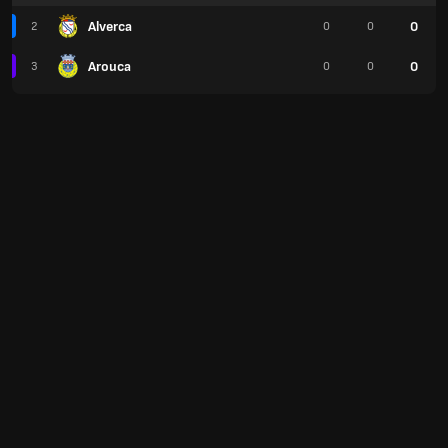
Alverca
0
2
0
0
Arouca
0
3
0
0