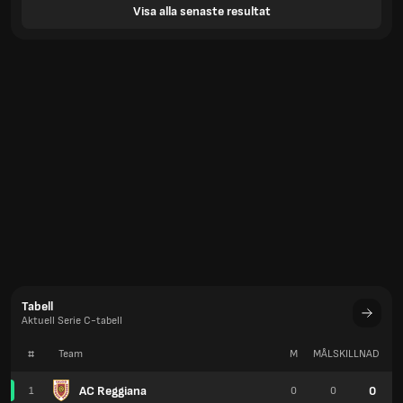
Visa alla senaste resultat
Tabell
Aktuell Serie C-tabell
#
Team
M
MÅLSKILLNAD
P
AC Reggiana
0
1
0
0