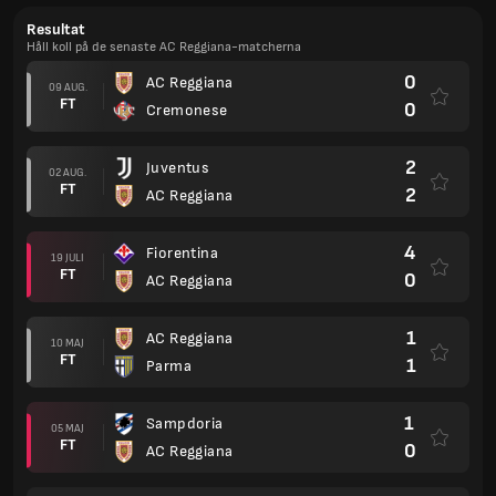
Resultat
Håll koll på de senaste AC Reggiana-matcherna
0
AC Reggiana
09 AUG.
FT
0
Cremonese
2
Juventus
02 AUG.
FT
2
AC Reggiana
4
Fiorentina
19 JULI
FT
0
AC Reggiana
1
AC Reggiana
10 MAJ
FT
1
Parma
1
Sampdoria
05 MAJ
FT
0
AC Reggiana