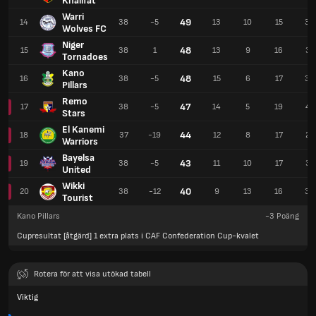
Khalifat
Warri
49
14
38
-5
13
10
15
36
Wolves FC
Niger
48
15
38
1
13
9
16
37
Tornadoes
Kano
48
16
38
-5
15
6
17
34
Pillars
Remo
47
17
38
-5
14
5
19
42
Stars
El Kanemi
44
18
37
-19
12
8
17
27
Warriors
Bayelsa
43
19
38
-5
11
10
17
37
United
Wikki
40
20
38
-12
9
13
16
36
Tourist
Kano Pillars
-3
Poäng
Cupresultat [åtgärd] 1 extra plats i CAF Confederation Cup-kvalet
Rotera för att visa utökad tabell
Viktig