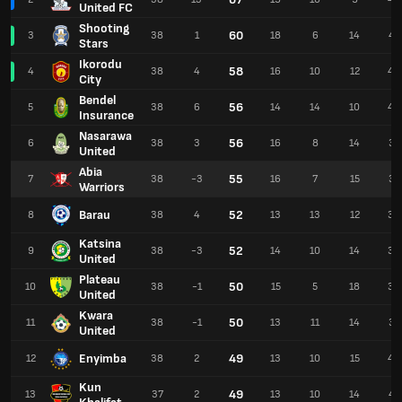
United FC
Shooting
60
3
38
1
18
6
14
41
Stars
Ikorodu
58
4
38
4
16
10
12
43
City
Bendel
56
5
38
6
14
14
10
44
Insurance
Nasarawa
56
6
38
3
16
8
14
37
United
Abia
55
7
38
-3
16
7
15
31
Warriors
Barau
52
8
38
4
13
13
12
34
Katsina
52
9
38
-3
14
10
14
36
United
Plateau
50
10
38
-1
15
5
18
39
United
Kwara
50
11
38
-1
13
11
14
35
United
Enyimba
49
12
38
2
13
10
15
44
Kun
49
13
37
2
13
10
14
42