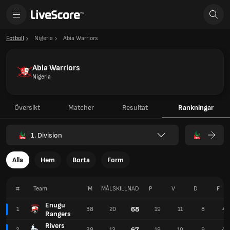
Fotboll
Nigeria
Abia Warriors
Abia Warriors
Nigeria
Översikt
Matcher
Resultat
Rankningar
1. Division
Alla
Hem
Borta
Form
#
Team
M
MÅLSKILLNAD
P
V
D
F
Enugu
68
1
38
20
19
11
8
47
Rangers
Rivers
67
2
38
13
19
10
9
44