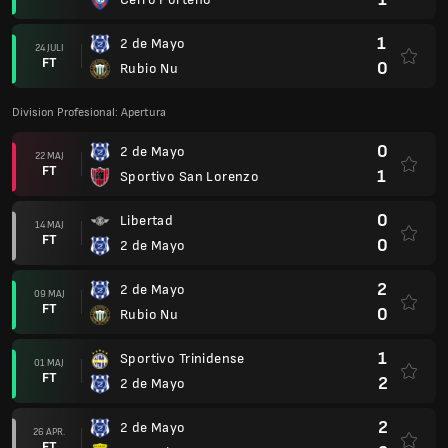
1
2 de Mayo
24 JULI
FT
0
Rubio Nu
Division Profesional: Apertura
0
2 de Mayo
22 MAJ
FT
1
Sportivo San Lorenzo
0
Libertad
14 MAJ
FT
0
2 de Mayo
2
2 de Mayo
09 MAJ
FT
0
Rubio Nu
1
Sportivo Trinidense
01 MAJ
FT
2
2 de Mayo
2
2 de Mayo
26 APR.
FT