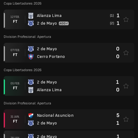
Copa Paraguay
0
2 de Mayo
16 NOV.
FT
1
Club General Caballero JLM
1
2 de Mayo
05 NOV.
FT
0
Guarani
0
Atletico Tembetary
21 OKT.
FT
2
2 de Mayo
2
2 de Mayo
25 SEP.
FT
1
Deportivo Minga Guazu
1
Encarnacion FC
26 AUG.
FT
2
2 de Mayo