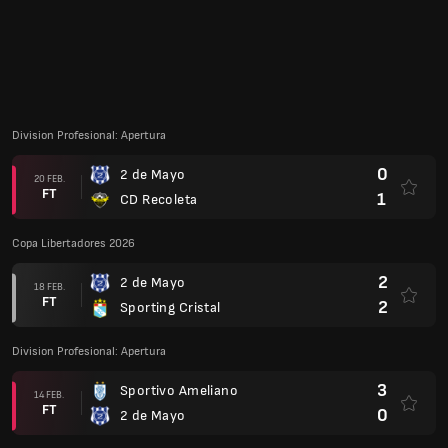
Division Profesional: Apertura
0
2 de Mayo
07 FEB.
FT
0
Cerro Porteno
Copa Libertadores 2026
1
2 de Mayo
05 FEB.
FT
0
Alianza Lima
Division Profesional: Apertura
5
Nacional Asuncion
31 JAN.
FT
1
2 de Mayo
1
2 de Mayo
28 JAN.
FT
1
Olimpia
1
2 de Mayo
23 JAN.
FT
2
Luqueno