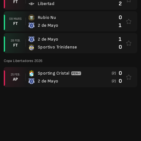
Division Profesional: Apertura
0
2 de Mayo
20 FEB.
FT
1
CD Recoleta
Copa Libertadores 2026
2
2 de Mayo
18 FEB.
FT
2
Sporting Cristal
Division Profesional: Apertura
3
Sportivo Ameliano
14 FEB.
FT
0
2 de Mayo
Copa Libertadores 2026
1
Alianza Lima
(1)
12 FEB.
FT
1
2 de Mayo
(2)