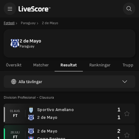
Fotboll
Paraguay
2 de Mayo
2 de Mayo
Paraguay
Översikt
Matcher
Resultat
Rankningar
Trupp
Alla tävlingar
Division Profesional - Clausura
1
Sportivo Ameliano
01 AUG.
FT
1
2 de Mayo
2
2 de Mayo
28 JULI
FT
1
Cerro Porteno