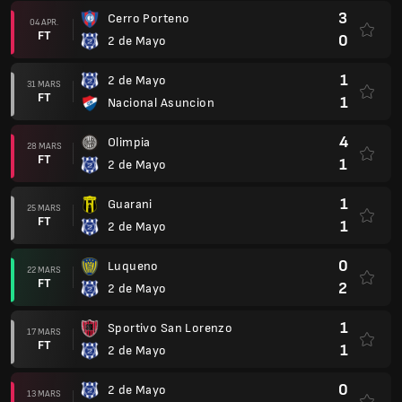
0
Luqueno
22 MARS
FT
2
2 de Mayo
1
Sportivo San Lorenzo
17 MARS
FT
1
2 de Mayo
0
2 de Mayo
13 MARS
FT
2
Libertad
0
Rubio Nu
08 MARS
FT
1
2 de Mayo
1
2 de Mayo
28 FEB.
FT
0
Sportivo Trinidense
Copa Libertadores 2026
0
Sporting Cristal
(2)
25 FEB.
AP
0
2 de Mayo
(2)