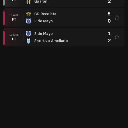
2
Guarani
5
CD Recoleta
18 APR.
FT
0
2 de Mayo
1
2 de Mayo
10 APR.
FT
2
Sportivo Ameliano
3
Cerro Porteno
04 APR.
FT
0
2 de Mayo
1
2 de Mayo
31 MARS
FT
1
Nacional Asuncion
4
Olimpia
28 MARS
FT
1
2 de Mayo
1
Guarani
25 MARS
FT
1
2 de Mayo