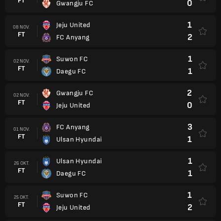
FT
0
Gwangju FC
1
Jeju United
08 NOV.
FT
2
FC Anyang
1
Suwon FC
02 NOV.
FT
1
Daegu FC
2
Gwangju FC
02 NOV.
FT
0
Jeju United
3
FC Anyang
01 NOV.
FT
1
Ulsan Hyundai
1
Ulsan Hyundai
26 OKT.
FT
1
Daegu FC
1
Suwon FC
25 OKT.
FT
2
Jeju United