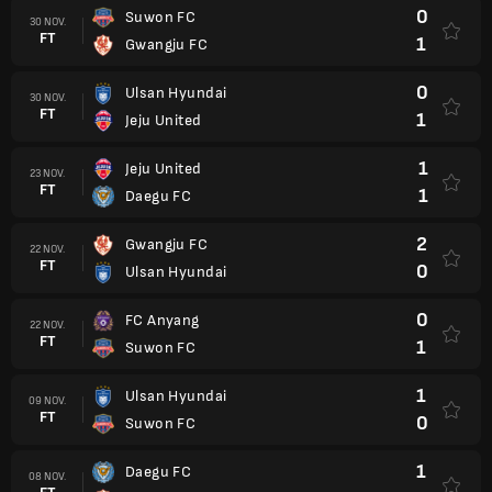
0
Suwon FC
30 NOV.
FT
1
Gwangju FC
0
Ulsan Hyundai
30 NOV.
FT
1
Jeju United
1
Jeju United
23 NOV.
FT
1
Daegu FC
2
Gwangju FC
22 NOV.
FT
0
Ulsan Hyundai
0
FC Anyang
22 NOV.
FT
1
Suwon FC
1
Ulsan Hyundai
09 NOV.
FT
0
Suwon FC
1
Daegu FC
08 NOV.