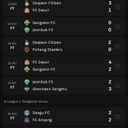
3
Daejeon Citizen
01 NOV.
FT
1
FC Seoul
0
Gangwon FC
01 NOV.
FT
0
Jeonbuk FC
2
Daejeon Citizen
26 OKT.
FT
0
Pohang Steelers
4
FC Seoul
26 OKT.
FT
2
Gangwon FC
2
Jeonbuk FC
25 OKT.
FT
3
Gimcheon Sangmu
K-League 1: Relegation Group
2
Daegu FC
30 NOV.
FT
2
FC Anyang