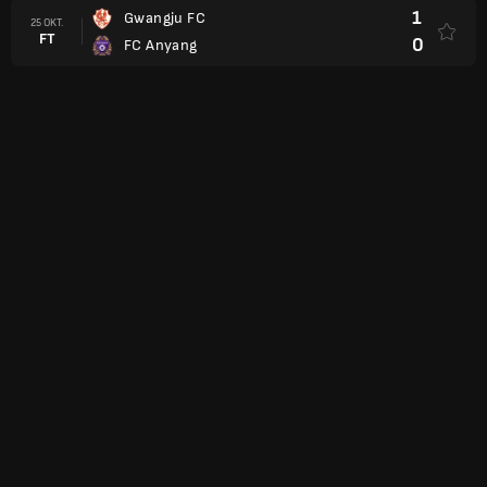
1
Gwangju FC
25 OKT.
FT
0
FC Anyang