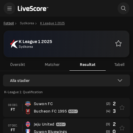
Fotboll
Sydkorea
K League 1 2025
K League 1 2025
Sydkorea
Favoriter
Översikt
Matcher
Resultat
Tabell
Alla stadier
K-League 1: Qualification
2
Suwon FC
(2)
08 DEC.
FT
3
Bucheon FC 1995
(4)
2
Jeju United
(3)
07 DEC.
FT
0
Suwon Bluewings
(0)