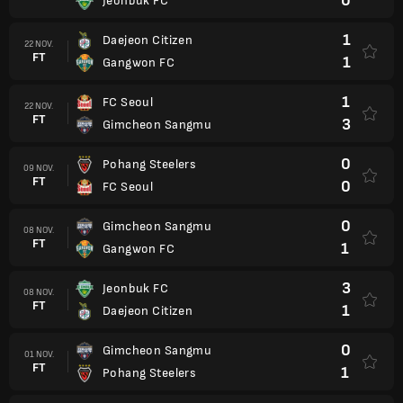
0
Jeonbuk FC
1
Daejeon Citizen
22 NOV.
FT
1
Gangwon FC
1
FC Seoul
22 NOV.
FT
3
Gimcheon Sangmu
0
Pohang Steelers
09 NOV.
FT
0
FC Seoul
0
Gimcheon Sangmu
08 NOV.
FT
1
Gangwon FC
3
Jeonbuk FC
08 NOV.
FT
1
Daejeon Citizen
0
Gimcheon Sangmu
01 NOV.
FT
1
Pohang Steelers