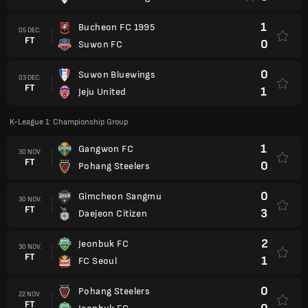
1
Bucheon FC 1995
05 DEC.
FT
0
Suwon FC
0
Suwon Bluewings
03 DEC.
FT
1
Jeju United
K-League 1: Championship Group
1
Gangwon FC
30 NOV.
FT
0
Pohang Steelers
0
Gimcheon Sangmu
30 NOV.
FT
3
Daejeon Citizen
2
Jeonbuk FC
30 NOV.
FT
1
FC Seoul
0
Pohang Steelers
22 NOV.
FT