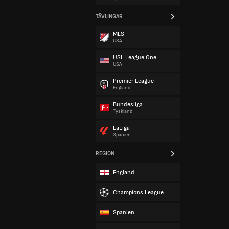
TÄVLINGAR
MLS
USA
USL League One
USA
Premier League
England
Bundesliga
Tyskland
LaLiga
Spanien
REGION
England
Champions League
Spanien