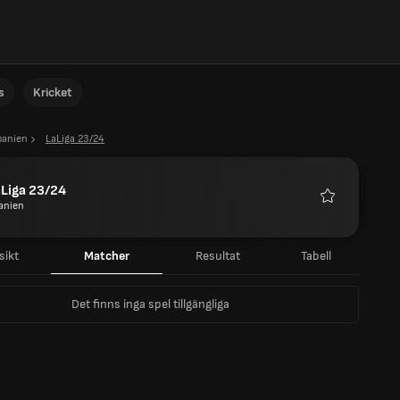
s
Kricket
panien
LaLiga 23/24
Liga 23/24
anien
Favoriter
sikt
Matcher
Resultat
Tabell
Det finns inga spel tillgängliga