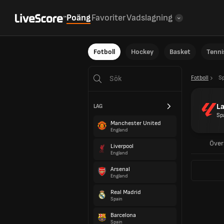
Poäng
Favoriter
Vadslagning
Fotboll
Hockey
Basket
Tenni
Fotboll
S
La
LAG
Sp
Manchester United
England
Över
Liverpool
England
Arsenal
England
Real Madrid
Spain
Barcelona
Spain