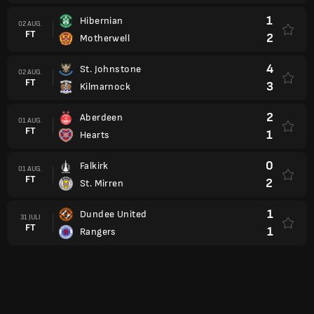
1
Hibernian
02 AUG.
FT
2
Motherwell
4
St. Johnstone
02 AUG.
FT
3
Kilmarnock
2
Aberdeen
01 AUG.
FT
1
Hearts
0
Falkirk
01 AUG.
FT
2
St. Mirren
1
Dundee United
31 JULI
FT
1
Rangers