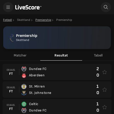
Fotboll
Skottland
Premiership
Premiership
Premiership
Skottland
Matcher
Resultat
Tabell
2
Dundee FC
08 AUG.
FT
0
Aberdeen
1
St. Mirren
08 AUG.
FT
0
St. Johnstone
1
Celtic
03 AUG.
FT
0
Dundee FC