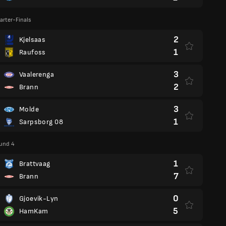
rter-Finals
2
Kjelsaas
1
Raufoss
3
Vaalerenga
2
Brann
3
Molde
1
Sarpsborg 08
und 4
1
Brattvaag
7
Brann
0
Gjoevik-Lyn
5
HamKam