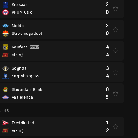
2
Kjelsaas
0
KFUM Oslo
3
Molde
0
Stroemsgodset
4
Raufoss
4
Viking
3
Sogndal
4
Sarpsborg 08
0
Stjoerdals Blink
5
Vaalerenga
und 3
1
Fredrikstad
2
Viking