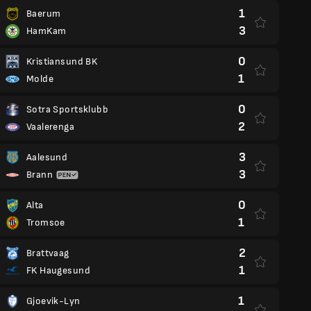
1
Baerum
3
HamKam
0
Kristiansund BK
1
Molde
0
Sotra Sportsklubb
2
Vaalerenga
3
Aalesund
3
Brann
0
Alta
1
Tromsoe
2
Brattvaag
1
FK Haugesund
1
Gjoevik-Lyn