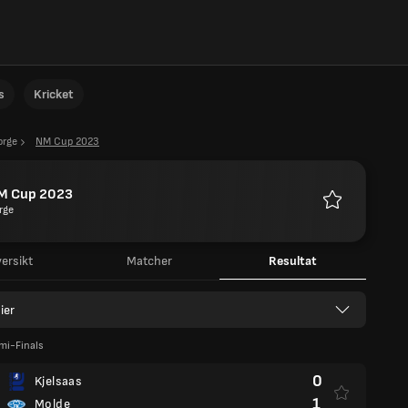
s
Kricket
orge
NM Cup 2023
M Cup 2023
rge
Favoriter
ersikt
Matcher
Resultat
ier
mi-Finals
0
Kjelsaas
1
Molde