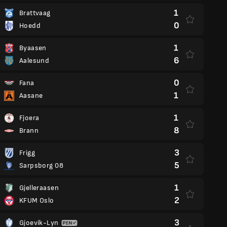
1
Brattvaag
0
Hoedd
1
Byaasen
6
Aalesund
0
Fana
1
Aasane
1
Fjoera
8
Brann
3
Frigg
5
Sarpsborg 08
1
Gjelleraasen
2
KFUM Oslo
3
Gjoevik-Lyn