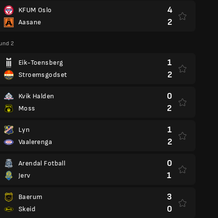
4
KFUM Oslo
2
Aasane
und 2
1
Eik-Toensberg
2
Stroemsgodset
0
Kvik Halden
2
Moss
1
Lyn
2
Vaalerenga
0
Arendal Fotball
1
Jerv
3
Baerum
0
Skeid