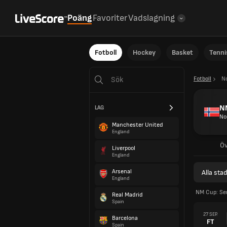
Poäng
Favoriter
Vadslagning
Fotboll
Hockey
Basket
Tenni
Fotboll
N
N
LAG
No
Manchester United
England
Öv
Liverpool
England
Arsenal
Alla stad
England
NM Cup: Se
Real Madrid
Spain
27 SEP.
Barcelona
FT
Spain