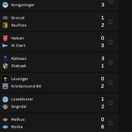
3
Kongsvinger
1
Grorud
2
Raufoss
0
Halsen
3
IK Start
3
Kjelsaas
1
Stabaek
0
Levanger
2
Kristiansund BK
1
Lysekloster
2
Sogndal
0
Melhus
6
Molde