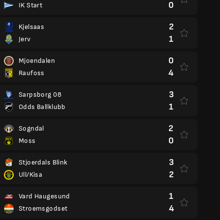
0
IK Start
2
Kjelsaas
1
Jerv
0
Mjoendalen
4
Raufoss
3
Sarpsborg 08
1
Odds Ballklubb
2
Sogndal
0
Moss
3
Stjoerdals Blink
2
Ull/Kisa
1
Vard Haugesund
4
Stroemsgodset