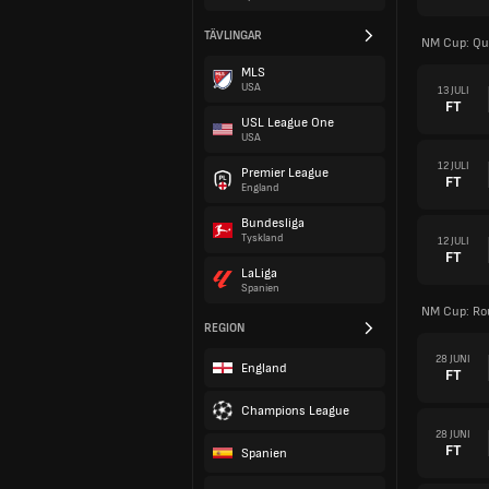
TÄVLINGAR
NM Cup: Qua
MLS
USA
13 JULI
FT
USL League One
USA
12 JULI
Premier League
FT
England
Bundesliga
Tyskland
12 JULI
FT
LaLiga
Spanien
NM Cup: Ro
REGION
28 JUNI
England
FT
Champions League
28 JUNI
FT
Spanien