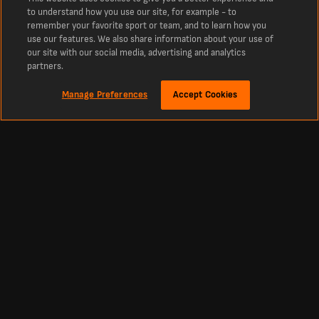
to understand how you use our site, for example - to
remember your favorite sport or team, and to learn how you
use our features. We also share information about your use of
our site with our social media, advertising and analytics
partners.
Manage Preferences
Accept Cookies
Om
De senaste HNL 22/23 matcherna och spelen
Se fram emot ditt lags kommande HNL 22/23 matcher med LiveScore
Missa inte ett ögonblick av matchen med vår omfattande lista över HNL 22/23-
matcher. Oavsett om du letar efter dagens HNL 22/23 match eller planerar inför
nästa stora matchdag, hittar du allt du behöver veta inklusive avspark, hemma-
och bortalag, stadioninformation och matchdomare
Lagnyheter och analys före match
Få de senaste lagnyheterna inklusive startuppställningar, ersättare, skadelista
och avstängningar för att hjälpa dig att förutsäga resultatet.