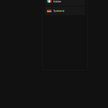
Italien
Tyskland