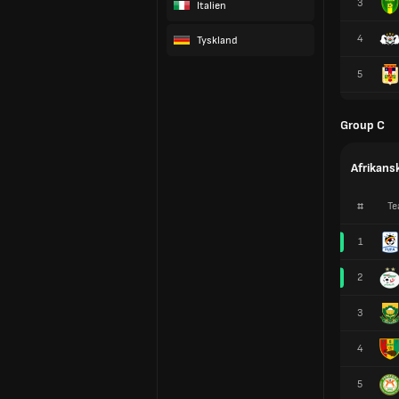
3
Italien
4
Tyskland
5
Group C
Afrikans
#
Te
1
2
3
4
5