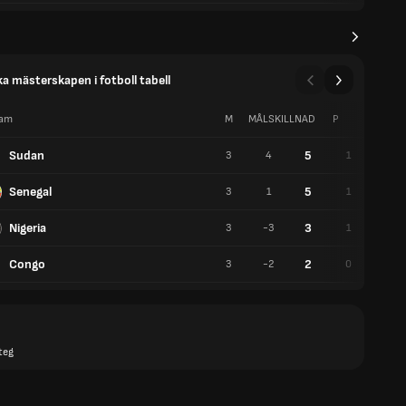
ka mästerskapen i fotboll tabell
am
M
MÅLSKILLNAD
P
V
Sudan
5
3
4
1
2
Senegal
5
3
1
1
2
Nigeria
3
3
-3
1
0
Congo
2
3
-2
0
2
teg