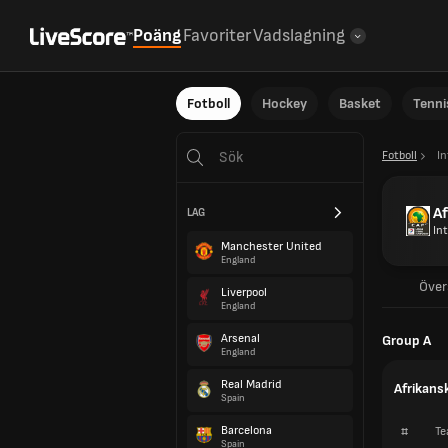
Poäng
Favoriter
Vadslagning
Fotboll
Hockey
Basket
Tenni
Fotboll
In
Af
LAG
In
Manchester United
England
Över
Liverpool
England
Arsenal
Group A
England
Real Madrid
Afrikans
Spain
Barcelona
#
Te
Spain