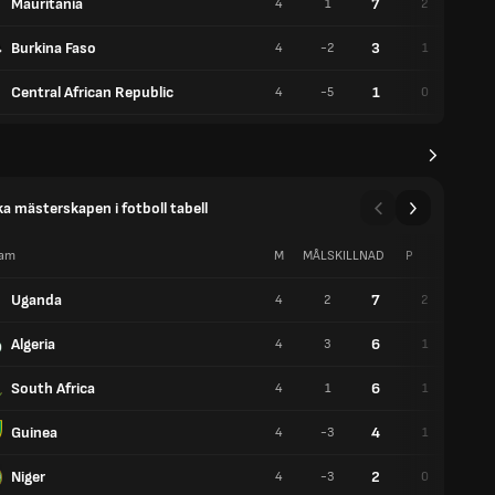
Mauritania
7
4
1
2
1
Burkina Faso
3
4
-2
1
0
Central African Republic
1
4
-5
0
1
ka mästerskapen i fotboll tabell
am
M
MÅLSKILLNAD
P
V
Uganda
7
4
2
2
1
Algeria
6
4
3
1
3
South Africa
6
4
1
1
3
Guinea
4
4
-3
1
1
Niger
2
4
-3
0
2