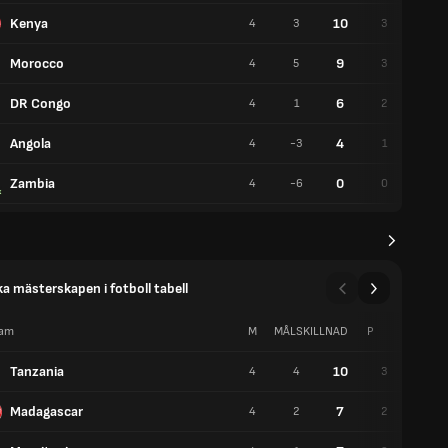
Kenya
10
4
3
3
1
Morocco
9
4
5
3
0
DR Congo
6
4
1
2
0
Angola
4
4
-3
1
1
Zambia
0
4
-6
0
0
ka mästerskapen i fotboll tabell
am
M
MÅLSKILLNAD
P
V
Tanzania
10
4
4
3
1
Madagascar
7
4
2
2
1