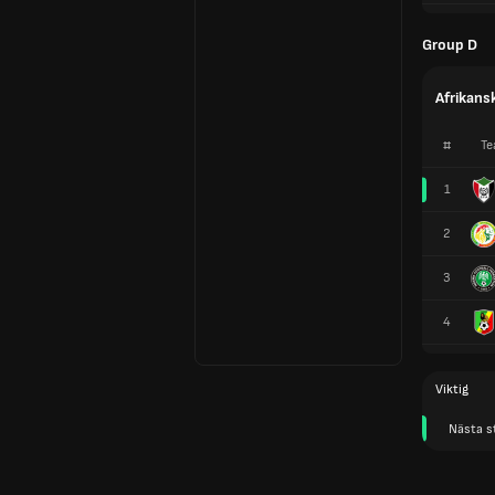
Group D
Afrikans
#
Te
1
2
3
4
Viktig
Nästa s