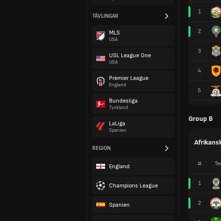
1
TÄVLINGAR
2
MLS
USA
3
USL League One
USA
4
Premier League
England
5
Bundesliga
Tyskland
Group B
LaLiga
Spanien
Afrikans
REGION
#
Te
England
1
Champions League
2
Spanien