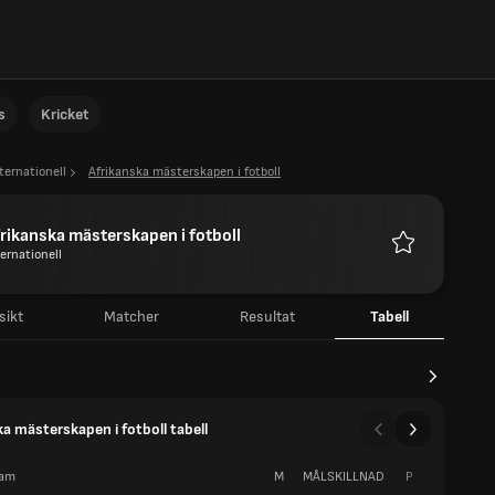
s
Kricket
ternationell
Afrikanska mästerskapen i fotboll
rikanska mästerskapen i fotboll
ternationell
Favoriter
sikt
Matcher
Resultat
Tabell
ka mästerskapen i fotboll tabell
am
M
MÅLSKILLNAD
P
V