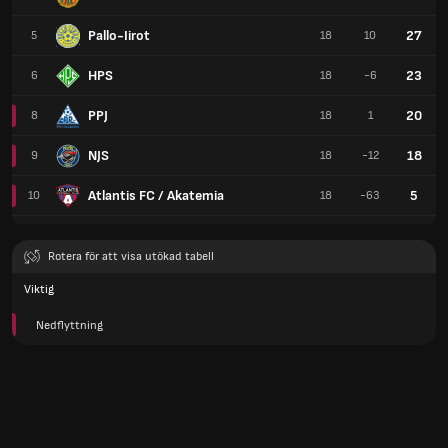
Pallo-Iirot
27
5
18
10
HPS
23
6
18
-6
PPJ
20
8
18
1
NJS
18
9
18
-12
Atlantis FC / Akatemia
5
10
18
-63
Rotera för att visa utökad tabell
Viktig
Nedflyttning