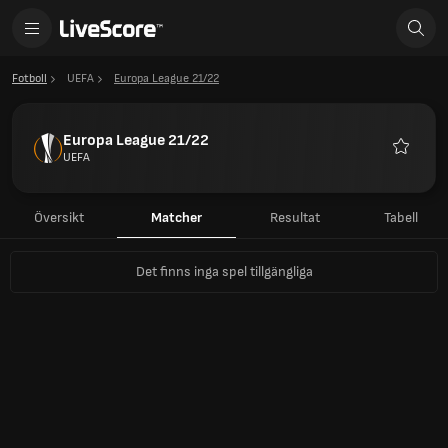
Fotboll
UEFA
Europa League 21/22
Europa League 21/22
UEFA
Favorite
Översikt
Matcher
Resultat
Tabell
Det finns inga spel tillgängliga