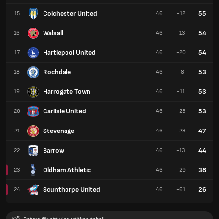
Colchester United
55
15
46
-12
Walsall
54
16
46
-13
Hartlepool United
54
17
46
-20
Rochdale
53
18
46
-8
Harrogate Town
53
19
46
-11
Carlisle United
53
20
46
-23
Stevenage
47
21
46
-23
Barrow
44
22
46
-13
Oldham Athletic
38
23
46
-29
Scunthorpe United
26
24
46
-61