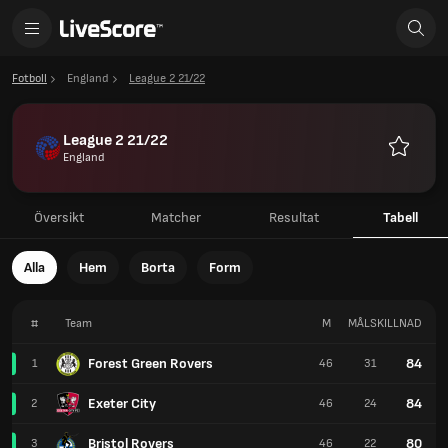
Fotboll
England
League 2 21/22
League 2 21/22
England
Favoriter
Översikt
Matcher
Resultat
Tabell
Alla
Hem
Borta
Form
#
Team
M
MÅLSKILLNAD
P
Forest Green Rovers
84
1
46
31
Exeter City
84
2
46
24
Bristol Rovers
80
3
46
22