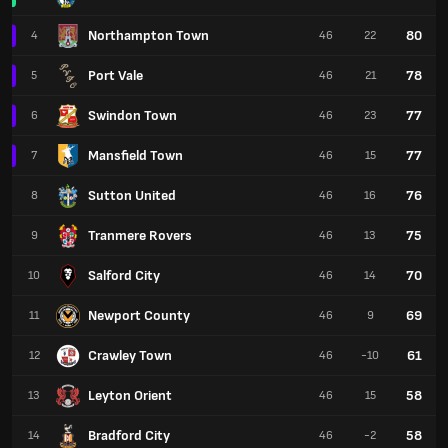
Northampton Town
80
4
46
22
Port Vale
78
5
46
21
Swindon Town
77
6
46
23
Mansfield Town
77
7
46
15
Sutton United
76
8
46
16
Tranmere Rovers
75
9
46
13
Salford City
70
10
46
14
Newport County
69
11
46
9
Crawley Town
61
12
46
-10
Leyton Orient
58
13
46
15
Bradford City
58
14
46
-2