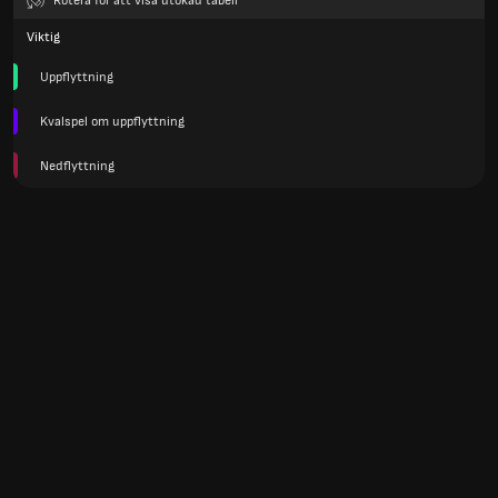
Rotera för att visa utökad tabell
Viktig
Uppflyttning
Kvalspel om uppflyttning
Nedflyttning