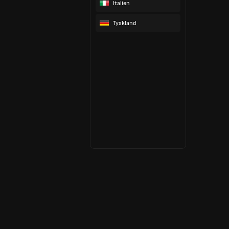
Italien
Tyskland