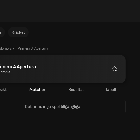
s
Kricket
olombia
Primera A Apertura
imera A Apertura
lombia
Favoriter
sikt
Matcher
Resultat
Tabell
Det finns inga spel tillgängliga