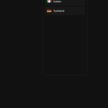
Italien
Tyskland