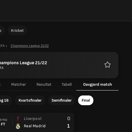
s
Kricket
EFA
Champions League 21/22
hampions League 21/22
FA
Favoriter
t
Matcher
Resultat
Tabell
Oavgjord match
g 16
Kvartsfinaler
Semifinaler
Final
0
Liverpool
8 MAJ
FT
1
Real Madrid