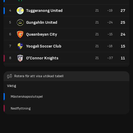
Tuggeranong United
27
4
21
-19
Gungahlin United
25
5
21
-24
Queanbeyan City
24
6
21
-15
Yoogali Soccer Club
15
7
21
-18
O'Connor Knights
11
8
21
-37
Rotera för att visa utökad tabell
Viktig
Mästerskapsslutspel
Nedflyttning