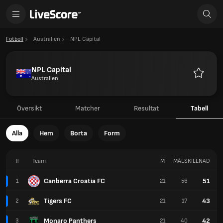
Fotboll
Australien
NPL Capital
NPL Capital
Australien
Favoriter
Översikt
Matcher
Resultat
Tabell
Alla
Hem
Borta
Form
#
Team
M
MÅLSKILLNAD
P
Canberra Croatia FC
51
1
21
56
Tigers FC
43
2
21
17
Monaro Panthers
42
3
21
40