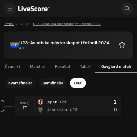
Fotboll
AFC
U23-Asiatiska mästerskapet i fotboll 2024
U23-Asiatiska mästerskapet i fotboll 2024
AFC
Favoriter
Översikt
Matcher
Resultat
Tabell
Oavgjord match
Kvartsfinaler
Semifinaler
Final
1
Japan U23
03 MAJ
FT
0
Uzbekistan U23