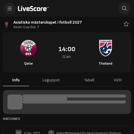
Asiatiska mästerskapet i fotboll 2027
Asian Cup Grp. F
Favo
14:00
11 Jan.
Qatar
Thailand
Info
Laguppst.
Tabell
H2H
MATCHINFO
11 Jan. 2027
Imam Mohammed Ibn Saud University Stadium