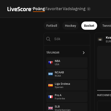
Poäng
Favoriter
Vadslagning
Fotboll
Hockey
Basket
Tenni
Kva
EURO
TÄVLINGAR
NBA
USA
NCAAB
NCAA
Liga Endesa
Spanien
Pro A
MATCHINF
Frankrike
SLB
Storbritannien