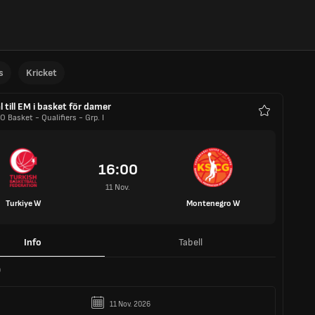
s
Kricket
l till EM i basket för damer
 Basket - Qualifiers - Grp. I
Favoriter
16:00
11 Nov.
Turkiye W
Montenegro W
Info
Tabell
O
11 Nov. 2026