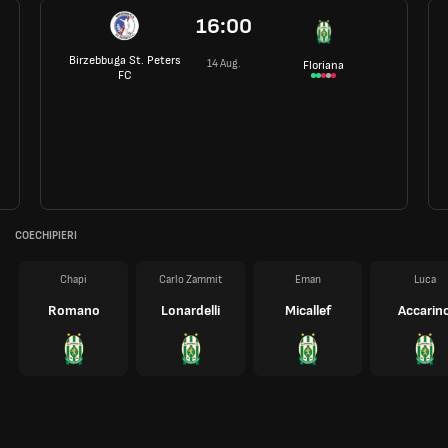
16:00
Birzebbuga St. Peters
14 Aug.
Floriana
FC
COECHIPIERI
Chapi
Carlo Zammit
Eman
Luca
Romano
Lonardelli
Micallef
Accarin