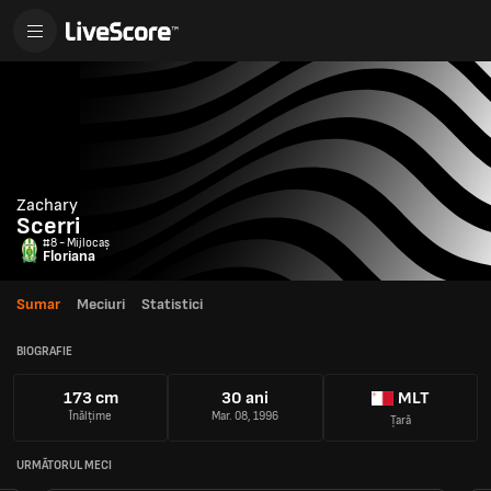
Zachary
Scerri
#8 - Mijlocaș
Floriana
Sumar
Meciuri
Statistici
BIOGRAFIE
173 cm
30 ani
MLT
Înălțime
Mar. 08, 1996
Țară
URMĂTORUL MECI