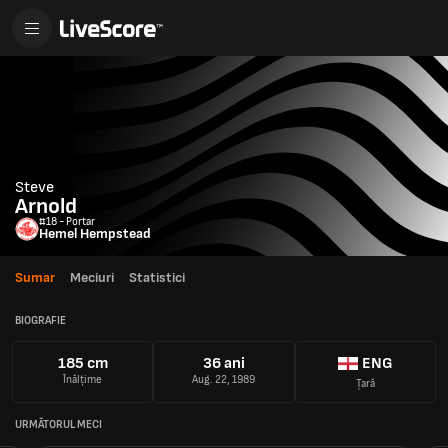
Steve
Arnold
#18 - Portar
Hemel Hempstead
Sumar
Meciuri
Statistici
BIOGRAFIE
185 cm
36 ani
ENG
Înălțime
Aug. 22, 1989
Țară
URMĂTORUL MECI