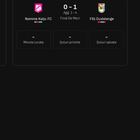
0 - 1
Agg: 1 - 4
Final De Meci
Nomme Kalju FC
F91 Dudelange
-
-
-
Minute jucate
Șuturi primite
Șuturi salvate