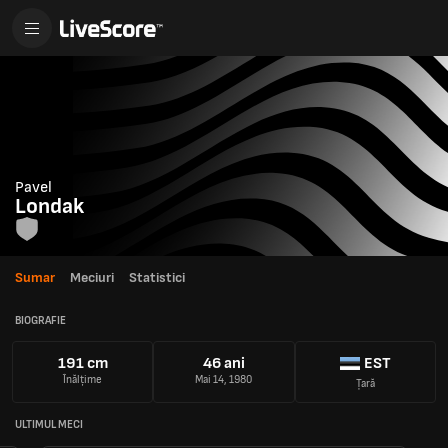
Pavel
Londak
Sumar
Meciuri
Statistici
BIOGRAFIE
191 cm
46 ani
EST
Înălțime
Mai 14, 1980
Țară
ULTIMUL MECI