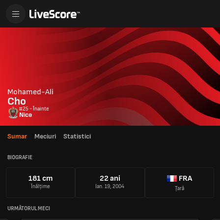
Mohamed-Ali
Cho
#25 - Înainte
Nice
Sumar
Meciuri
Statistici
BIOGRAFIE
181 cm
22 ani
FRA
Înălțime
Ian. 19, 2004
Țară
URMĂTORUL MECI