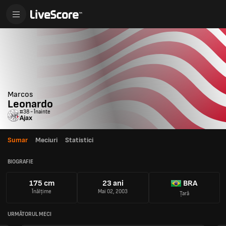
Marcos
Leonardo
#38 - Înainte
Ajax
Sumar
Meciuri
Statistici
BIOGRAFIE
175 cm
23 ani
BRA
Înălțime
Mai 02, 2003
Țară
URMĂTORUL MECI