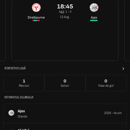
18:45
Agg: 1 - 3
13 Aug.
Shelbourne
Ajax
STATISTICI LIGĂ
1
0
0
Meciuri
Goluri
Pase de gol
ISTORICUL CLUBULUI
Ajax
2026
-
Acum
Olanda