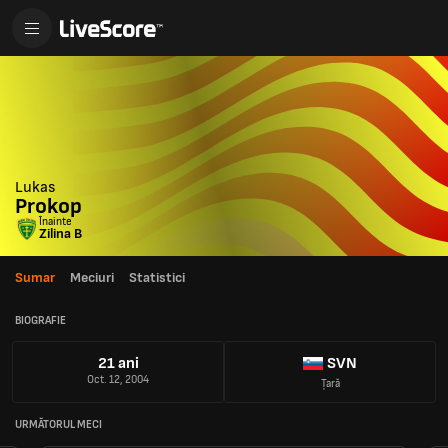
Lukas
Prokop
Înainte
Zilina B
Sumar
Meciuri
Statistici
BIOGRAFIE
21 ani
SVN
Oct. 12, 2004
Țară
URMĂTORUL MECI