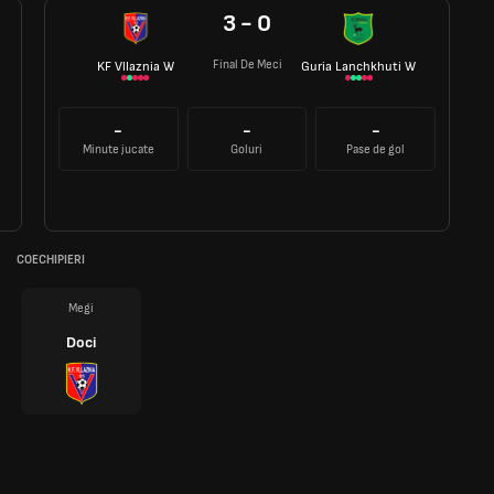
3 - 0
Final De Meci
KF Vllaznia W
Guria Lanchkhuti W
-
-
-
Minute jucate
Goluri
Pase de gol
COECHIPIERI
Megi
Doci