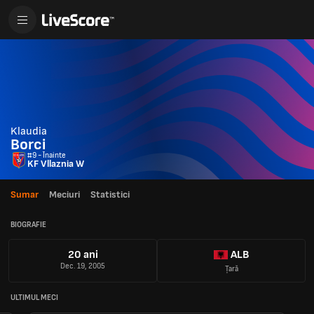
Klaudia
Borci
#9 - Înainte
KF Vllaznia W
Sumar
Meciuri
Statistici
BIOGRAFIE
20 ani
ALB
Dec. 19, 2005
Țară
ULTIMUL MECI