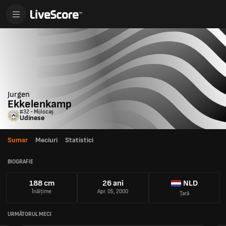
Jurgen
Ekkelenkamp
#32 - Mijlocaș
Udinese
Sumar
Meciuri
Statistici
BIOGRAFIE
188 cm
26 ani
NLD
Înălțime
Apr. 05, 2000
Țară
URMĂTORUL MECI