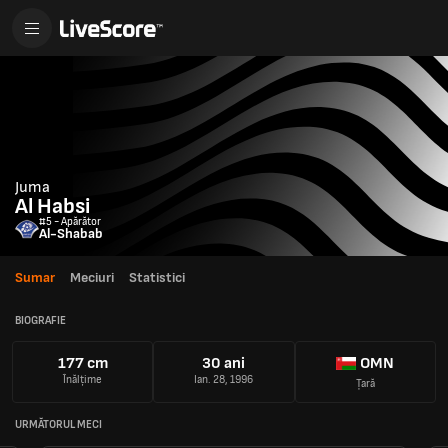
Juma
Al Habsi
#5 - Apărător
Al-Shabab
Sumar
Meciuri
Statistici
BIOGRAFIE
177 cm
30 ani
OMN
Înălțime
Ian. 28, 1996
Țară
URMĂTORUL MECI