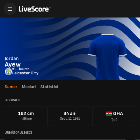
Jordan
Ayew
#9 - Înainte
Leicester City
Sumar
Meciuri
Statistici
BIOGRAFIE
182 cm
34 ani
GHA
Înălțime
Sept. 11, 1991
Țară
URMĂTORUL MECI