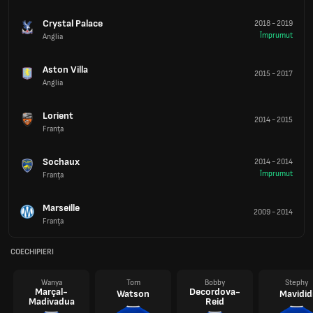
Crystal Palace
2018
-
2019
Împrumut
Anglia
Aston Villa
2015
-
2017
Anglia
Lorient
2014
-
2015
Franţa
Sochaux
2014
-
2014
Împrumut
Franţa
Marseille
2009
-
2014
Franţa
COECHIPIERI
Wanya
Tom
Bobby
Stephy
Marçal-
Decordova-
Watson
Mavidid
Madivadua
Reid