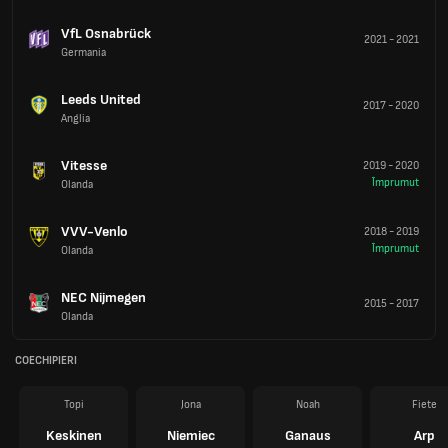
VfL Osnabrück
2021
-
2021
Germania
Leeds United
2017
-
2020
Anglia
Vitesse
2019
-
2020
Împrumut
Olanda
VVV-Venlo
2018
-
2019
Împrumut
Olanda
NEC Nijmegen
2015
-
2017
Olanda
COECHIPIERI
Topi
Jona
Noah
Fiete
Keskinen
Niemiec
Ganaus
Arp