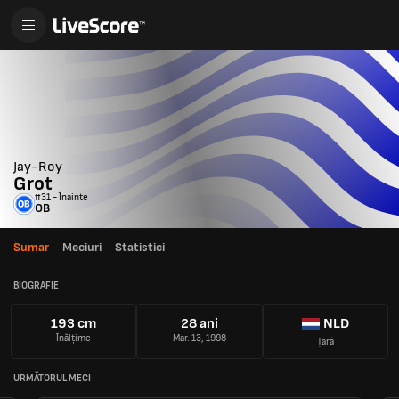
Jay-Roy
Grot
#31 - Înainte
OB
Sumar
Meciuri
Statistici
BIOGRAFIE
193 cm
28 ani
NLD
Înălțime
Mar. 13, 1998
Țară
URMĂTORUL MECI