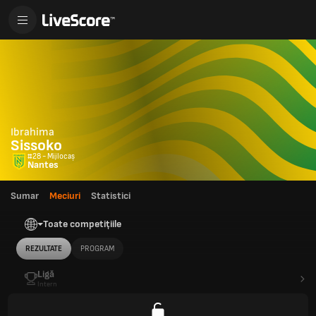
Ibrahima
Sissoko
#28 - Mijlocaș
Nantes
Sumar
Meciuri
Statistici
Toate competițiile
REZULTATE
PROGRAM
Ligă
Intern