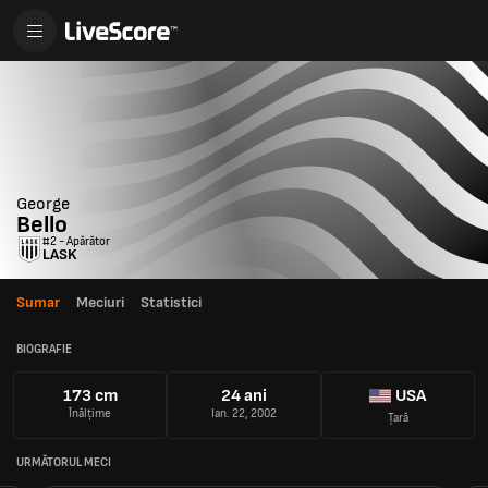
George
Bello
#2 - Apărător
LASK
Sumar
Meciuri
Statistici
BIOGRAFIE
173 cm
24 ani
USA
Înălțime
Ian. 22, 2002
Țară
URMĂTORUL MECI