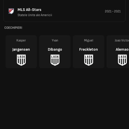
MLS All-Stars
2021
-
2021
Statele Unite ale Americii
COECHIPIERI
Kasper
Yvan
Miguel
Joao Victo
Jørgensen
Dibango
Freckleton
Alemao