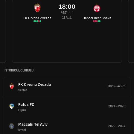
18:00
Agg: 0 - 1
11 Aug.
FK Crvena Zvezda
Hapoel Beer Sheva
ISTORICUL CLUBULUI
FK Crvena Zvezda
2026
-
Acum
Serbia
Pafos FC
2024
-
2026
Cipru
Maccabi Tel Aviv
2022
-
2024
Izrael