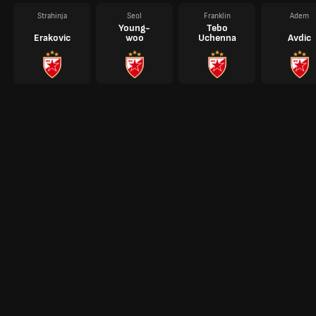
Strahinja
Seol
Franklin
Adem
Young-
Tebo
Erakovic
woo
Uchenna
Avdic