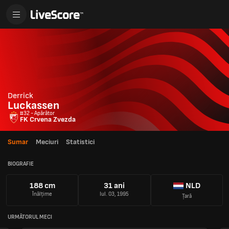
Derrick
Luckassen
#32 - Apărător
FK Crvena Zvezda
Sumar
Meciuri
Statistici
BIOGRAFIE
188 cm
31 ani
NLD
Înălțime
Iul. 03, 1995
Țară
URMĂTORUL MECI