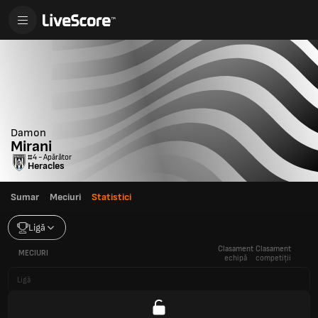
Damon
Mirani
#4 - Apărător
Heracles
Sumar
Meciuri
Statistici
Ligă
Clasament
Clasament
MECIURI
echipă
competiții
Ligă