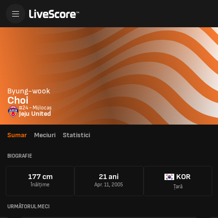
Byung-wook
Choi
#24 - Mijlocaș
Jeju United
Sumar
Meciuri
Statistici
BIOGRAFIE
177 cm
21 ani
KOR
Înălțime
Apr. 11, 2005
Țară
URMĂTORUL MECI