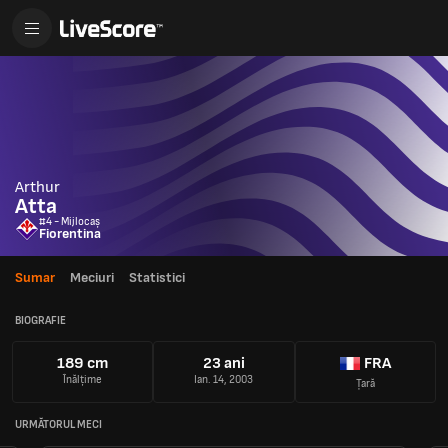
Arthur
Atta
#4 - Mijlocaș
Fiorentina
Sumar
Meciuri
Statistici
BIOGRAFIE
189 cm
23 ani
FRA
Înălțime
Ian. 14, 2003
Țară
URMĂTORUL MECI