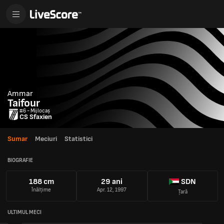
Ammar
Taifour
#6 - Mijlocaș
CS Sfaxien
Sumar
Meciuri
Statistici
BIOGRAFIE
188 cm
29 ani
SDN
Înălțime
Apr. 12, 1997
Țară
ULTIMUL MECI