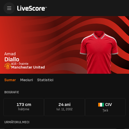
Amad
Diallo
#16 - Înainte
Manchester United
Sumar
Meciuri
Statistici
BIOGRAFIE
173 cm
24 ani
CIV
Înălțime
Iul. 11, 2002
Țară
URMĂTORUL MECI