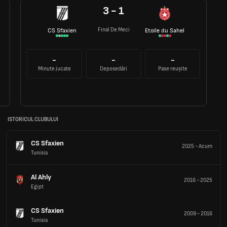
3 - 1
Final De Meci
CS Sfaxien
Etoile du Sahel
-
-
-
Minute jucate
Deposedări
Pase reușite
ISTORICUL CLUBULUI
CS Sfaxien
2025
-
Acum
Tunisia
Al Ahly
2016
-
2025
Egipt
CS Sfaxien
2009
-
2016
Tunisia