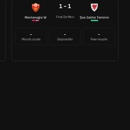
1 - 1
Final De Meci
Montenegro W
Ţara Galilor Feminin
-
-
-
Minute jucate
Deposedări
Pase reușite