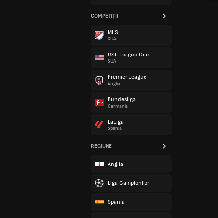
COMPETIȚII
MLS
SUA
USL League One
SUA
Premier League
Anglia
Bundesliga
Germania
LaLiga
Spania
REGIUNE
Anglia
Liga Campionilor
Spania