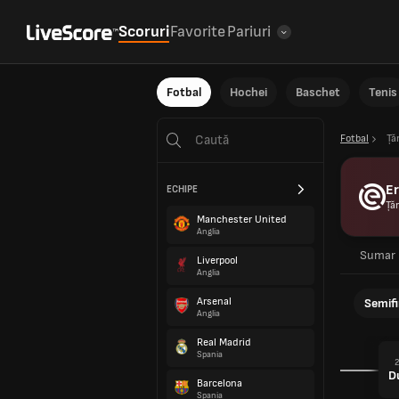
Scoruri
Favorite
Pariuri
Fotbal
Hochei
Baschet
Tenis
Fotbal
Ță
Er
ECHIPE
Țăr
Manchester United
Anglia
Sumar
Liverpool
Anglia
Arsenal
Semifi
Anglia
Real Madrid
Spania
2
Barcelona
Spania