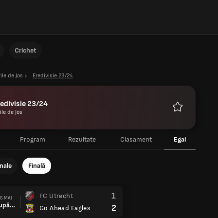
Crichet
rile de Jos
Eredivisie 23/24
edivisie 23/24
ile de Jos
Favorite
Program
Rezultate
Clasament
Egal
nale
Finală
1
FC Utrecht
6 MAI
După prel.
2
Go Ahead Eagles