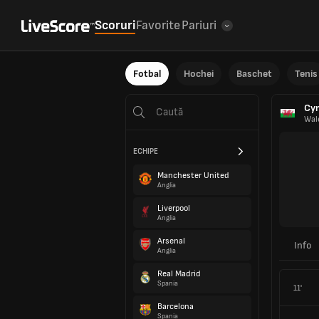
Scoruri
Favorite
Pariuri
Fotbal
Hochei
Baschet
Tenis
Cy
Wal
ECHIPE
Manchester United
Anglia
Liverpool
Anglia
Arsenal
Info
Anglia
Real Madrid
Spania
11'
Barcelona
Spania