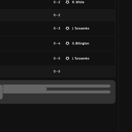
0 - 2
R. White
0
-
2
0 - 3
J. Tarasenko
0 - 4
S. Billington
0 - 5
J. Tarasenko
0
-
5