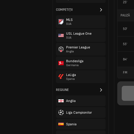
25'
COMPETIȚII
PAUZĂ
MLS
SUA
50'
USL League One
SUA
55'
Premier League
Anglia
84'
Bundesliga
Germania
FM
LaLiga
Spania
REGIUNE
Anglia
Liga Campionilor
Spania